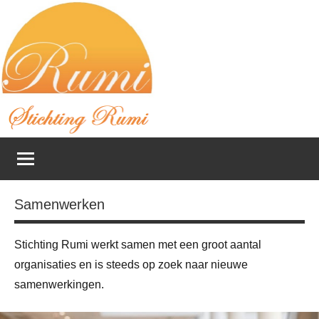
Naar
de
inhoud
springen
Stichting
Feed
your
Rumi
Spirit
~
Samenwerken
Fulfill
your
Stichting Rumi werkt samen met een groot aantal
Purpose
organisaties en is steeds op zoek naar nieuwe
~
Feel
samenwerkingen.
at
Home